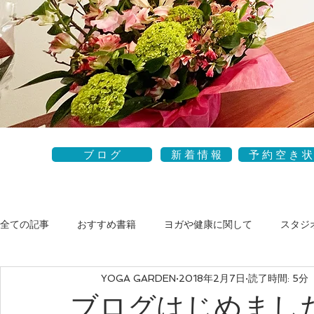
ブ ロ グ
新 着 情 報
予 約 空 き 状
全ての記事
おすすめ書籍
ヨガや健康に関して
スタジ
YOGA GARDEN
2018年2月7日
読了時間: 5分
ブログはじめまし