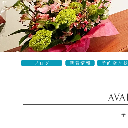
ブ ロ グ
新 着 情 報
予 約 空 き 状
AVA
予 