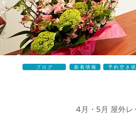
ブ ロ グ
新 着 情 報
予 約 空 き 状
4月・5月
屋外レ