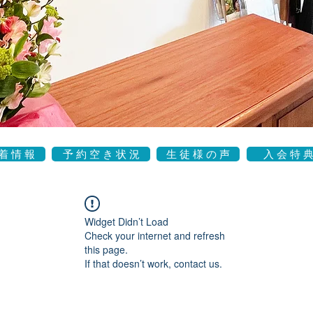
着 情 報
予 約 空 き 状 況
生 徒 様 の 声
入 会 特 
Widget Didn’t Load
Check your internet and refresh
this page.
If that doesn’t work, contact us.