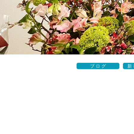
ブ ロ グ
新 